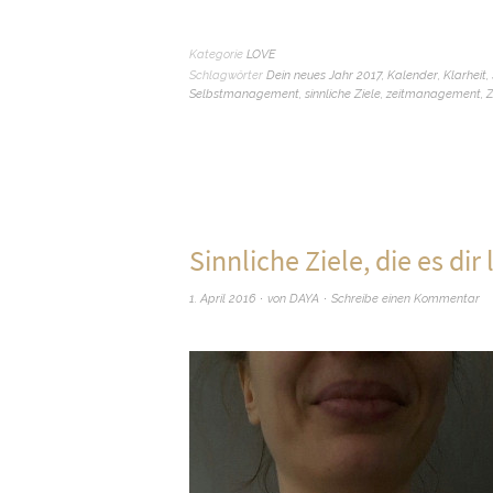
Kategorie
LOVE
Schlagwörter
Dein neues Jahr 2017
,
Kalender
,
Klarheit
,
Selbstmanagement
,
sinnliche Ziele
,
zeitmanagement
,
Z
Sinnliche Ziele, die es di
1. April 2016
von
DAYA
Schreibe einen Kommentar