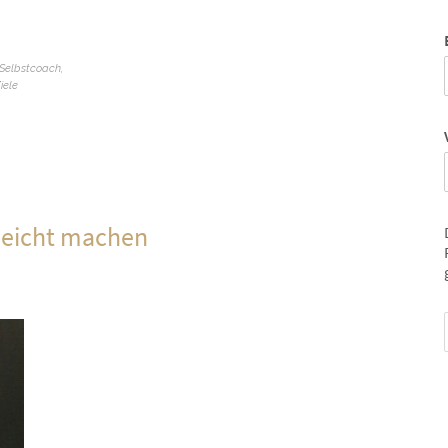
Selbstcoach
,
iele
r leicht machen