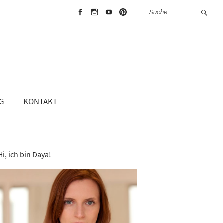
Face
Insta
Yout
Pint
boo
gra
ube
erest
k
m
G
KONTAKT
Hi, ich bin Daya!