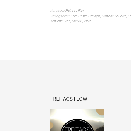
Kategorie
Freitags Flow
Schlagwörter
Core Desire Feelings
,
Danielle LaPorte
,
Le
sinnliche Ziele
,
sinnvoll
,
Ziele
FREITAGS FLOW