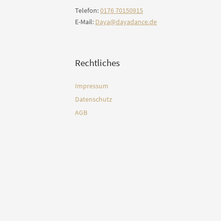
Telefon:
0176 70150915
E-Mail:
Daya@dayadance.de
Rechtliches
Impressum
Datenschutz
AGB
etter Freitags Flow an
*
indicates required