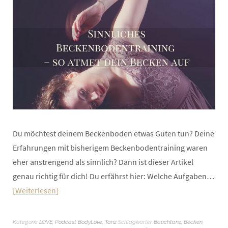
Du möchtest deinem Beckenboden etwas Guten tun? Deine
Erfahrungen mit bisherigem Beckenbodentraining waren
eher anstrengend als sinnlich? Dann ist dieser Artikel
genau richtig für dich! Du erfährst hier: Welche Aufgaben…
Weiterlesen
Kategorie
LOVE
,
Podcast BodyLove
,
Tanz
Schlagwörter
Bauchtanz
,
Becken
,