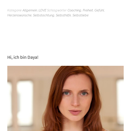
Kategorie
Allgemein
,
LOVE
Schlagwörter
Coaching
,
Freiheit
,
Gefühl
,
Herzenswünsche
,
Selbstachtung
,
Selbsthilfe
,
Selbstliebe
Hi, ich bin Daya!