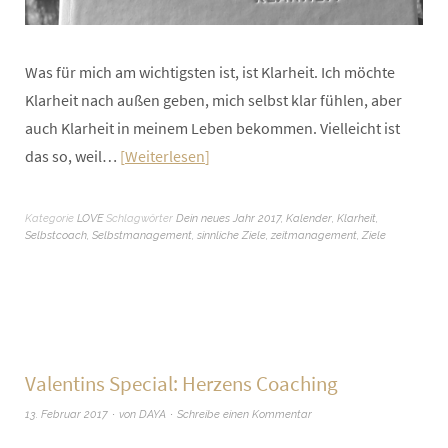
Was für mich am wichtigsten ist, ist Klarheit. Ich möchte
Klarheit nach außen geben, mich selbst klar fühlen, aber
auch Klarheit in meinem Leben bekommen. Vielleicht ist
das so, weil…
Weiterlesen
Kategorie
LOVE
Schlagwörter
Dein neues Jahr 2017
,
Kalender
,
Klarheit
,
Selbstcoach
,
Selbstmanagement
,
sinnliche Ziele
,
zeitmanagement
,
Ziele
Valentins Special: Herzens Coaching
13. Februar 2017
von
DAYA
Schreibe einen Kommentar