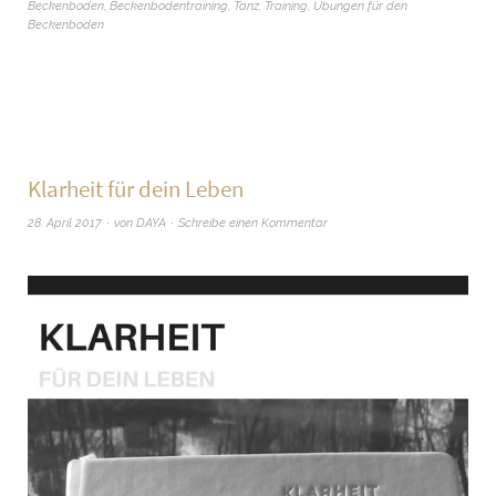
Beckenboden
,
Beckenbodentraining
,
Tanz
,
Training
,
Übungen für den
Beckenboden
Klarheit für dein Leben
28. April 2017
von
DAYA
Schreibe einen Kommentar