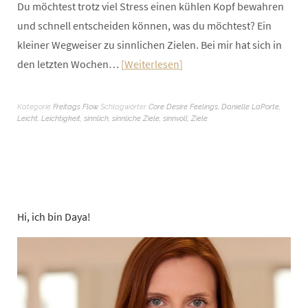
Du möchtest trotz viel Stress einen kühlen Kopf bewahren
und schnell entscheiden können, was du möchtest? Ein
kleiner Wegweiser zu sinnlichen Zielen. Bei mir hat sich in
den letzten Wochen…
Weiterlesen
Kategorie
Freitags Flow
Schlagwörter
Core Desire Feelings
,
Danielle LaPorte
,
Leicht
,
Leichtigkeit
,
sinnlich
,
sinnliche Ziele
,
sinnvoll
,
Ziele
Hi, ich bin Daya!