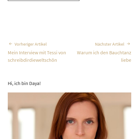
Vorheriger Artikel
Nächster Artikel
Mein Interview mit Tessi von
Warum ich den Bauchtanz
schreibdirdieweltschön
liebe
Hi, ich bin Daya!