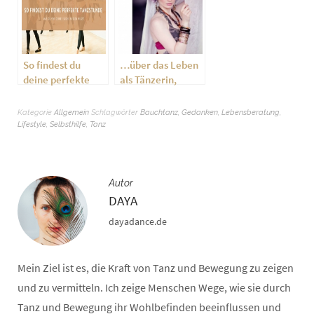
für deine (erste)
Tanzimprovisation
(30 min.)
So findest du
…über das Leben
deine perfekte
als Tänzerin,
Tanzstunde
Hochsensibilität
und Depressionen
Kategorie
Allgemein
Schlagwörter
Bauchtanz
,
Gedanken
,
Lebensberatung
,
Lifestyle
,
Selbsthilfe
,
Tanz
Autor
DAYA
dayadance.de
Mein Ziel ist es, die Kraft von Tanz und Bewegung zu zeigen
und zu vermitteln. Ich zeige Menschen Wege, wie sie durch
Tanz und Bewegung ihr Wohlbefinden beeinflussen und