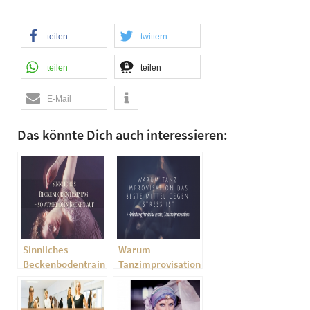
teilen
twittern
teilen
teilen
E-Mail
Das könnte Dich auch interessieren:
Sinnliches
Warum
Beckenbodentraining
Tanzimprovisation
– so atmet dein
das beste Mittel
Becken auf
gegen Stress ist
und eine Anleitung