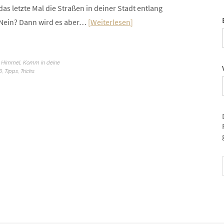
as letzte Mal die Straßen in deiner Stadt entlang
? Nein? Dann wird es aber…
Weiterlesen
,
Himmel
,
Komm in deine
ß
,
Tipps
,
Tricks