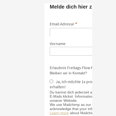
Melde dich hier zum Newsl
*
Email Adresse
Vorname
Erlaubnis Freitags Flow Newsletter
Bleiben wir in Kontakt?
Ja, ich möchte 1x pro Monat Inspi
erhalten!
Du kannst dich jederzeit abmelden, inde
E-Mails klickst. Informationen zu unsere
unserer Website.
We use Mailchimp as our marketing platf
acknowledge that your information will b
Learn more
about Mailchimp's privacy pr