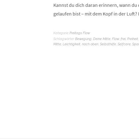
Kannst du dich daran erinnern, wann du d
gelaufen bist – mit dem Kopf in der Luft
Kategorie
Freitags Flow
Schlagwörter
Bewegung
,
Deine Mitte
,
Flow
,
frei
,
Freiheit
Mitte
,
Leichtigkeit
,
nach oben
,
Selbsthilfe
,
Selfcare
,
Spa