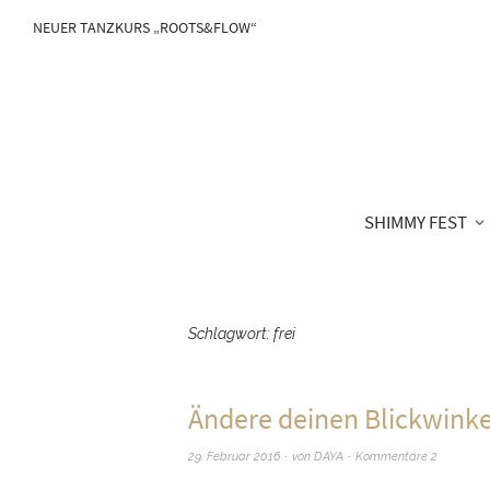
NEUER TANZKURS „ROOTS&FLOW“
SHIMMY FEST
Schlagwort:
frei
Ändere deinen Blickwinke
29. Februar 2016
von
DAYA
Kommentare 2