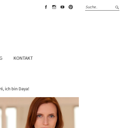
Face
Insta
Yout
Pint
boo
gra
ube
erest
k
m
G
KONTAKT
Hi, ich bin Daya!