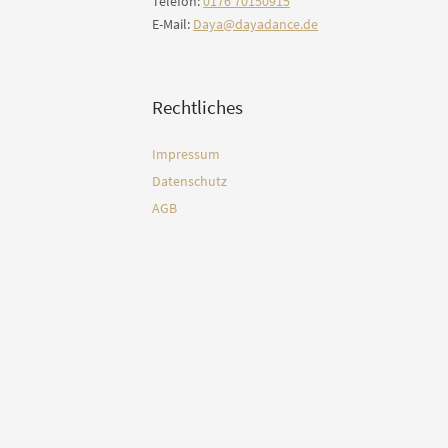
Telefon:
0176 70150915
E-Mail:
Daya@dayadance.de
Rechtliches
Impressum
Datenschutz
AGB
etter Freitags Flow an
*
indicates required