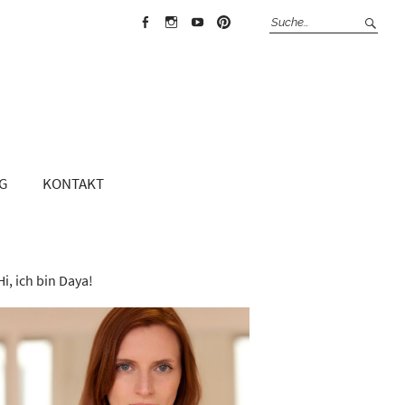
Face
Insta
Yout
Pint
boo
gra
ube
erest
k
m
G
KONTAKT
Hi, ich bin Daya!