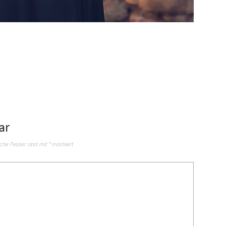
ar
iche Felder sind mit
*
markiert