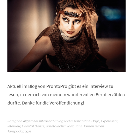
Aktuell im Blog von ProntoPro gibt es ein Interview zu
lesen, in dem ich von meinem wundervollen Beruf erzählen
durfte. Danke für die Veröffentlichung!
Kategorie
Allgemein
,
Interview
Schlagwörter
Bauchtanz
,
Daya
,
Experiment
,
Interview
,
Oriental Dance
,
orientalischer Tanz
,
Tanz
,
Tanzen lernen
,
Tanzpädagogin