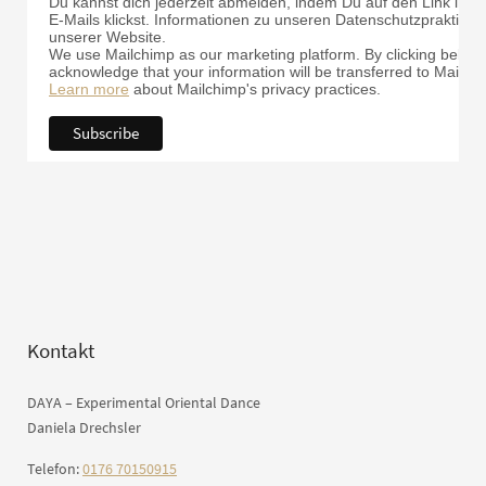
Du kannst dich jederzeit abmelden, indem Du auf den Link in d
E-Mails klickst. Informationen zu unseren Datenschutzpraktiken 
unserer Website.
We use Mailchimp as our marketing platform. By clicking below 
acknowledge that your information will be transferred to Mailch
Learn more
about Mailchimp's privacy practices.
Kontakt
DAYA – Experimental Oriental Dance
Daniela Drechsler
Telefon:
0176 70150915