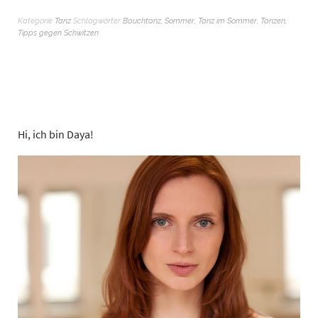
Kategorie
Tanz
Schlagwörter
Bauchtanz
,
Sommer
,
Tanz im Sommer
,
Tanzen
,
Tipps gegen Schwitzen
Hi, ich bin Daya!