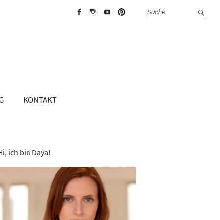
Face
Insta
Yout
Pint
boo
gra
ube
erest
k
m
G
KONTAKT
Hi, ich bin Daya!