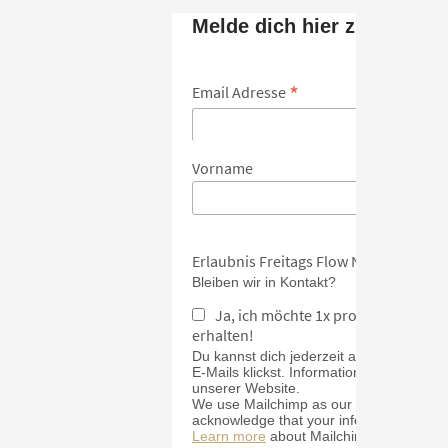
Melde dich hier zum Newsl
*
Email Adresse
Vorname
Erlaubnis Freitags Flow Newsletter
Bleiben wir in Kontakt?
Ja, ich möchte 1x pro Monat Inspi
erhalten!
Du kannst dich jederzeit abmelden, inde
E-Mails klickst. Informationen zu unsere
unserer Website.
We use Mailchimp as our marketing platf
acknowledge that your information will b
Learn more
about Mailchimp's privacy pr