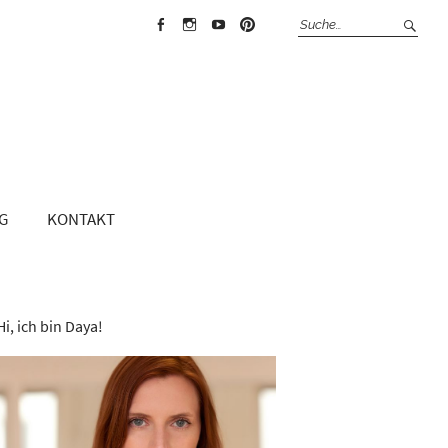
Face
Insta
Yout
Pint
boo
gra
ube
erest
k
m
G
KONTAKT
Hi, ich bin Daya!