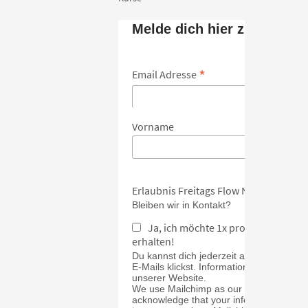
Melde dich hier zum Newsl
*
Email Adresse
Vorname
Erlaubnis Freitags Flow Newsletter
Bleiben wir in Kontakt?
Ja, ich möchte 1x pro Monat Inspi
erhalten!
Du kannst dich jederzeit abmelden, inde
E-Mails klickst. Informationen zu unsere
unserer Website.
We use Mailchimp as our marketing platf
acknowledge that your information will b