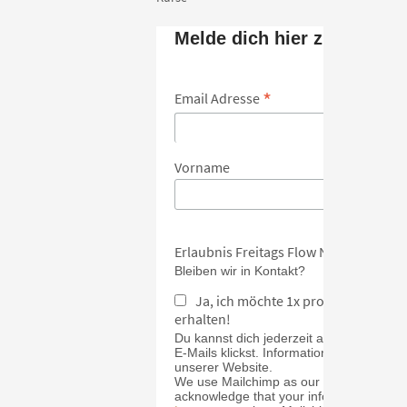
Melde dich hier zum Newsl
*
Email Adresse
Vorname
Erlaubnis Freitags Flow Newsletter
Bleiben wir in Kontakt?
Ja, ich möchte 1x pro Monat Inspi
erhalten!
Du kannst dich jederzeit abmelden, inde
E-Mails klickst. Informationen zu unsere
unserer Website.
We use Mailchimp as our marketing platf
acknowledge that your information will b