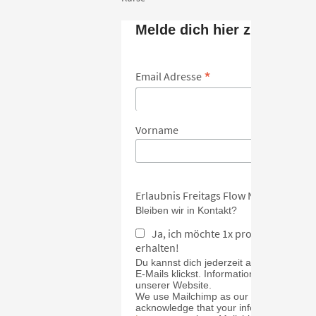
Melde dich hier zum Newsl
*
Email Adresse
Vorname
Erlaubnis Freitags Flow Newsletter
Bleiben wir in Kontakt?
Ja, ich möchte 1x pro Monat Inspi
erhalten!
Du kannst dich jederzeit abmelden, inde
E-Mails klickst. Informationen zu unsere
unserer Website.
We use Mailchimp as our marketing platf
acknowledge that your information will b