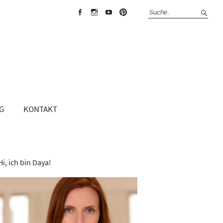
Face
Insta
Yout
Pint
boo
gra
ube
erest
k
m
G
KONTAKT
Hi, ich bin Daya!