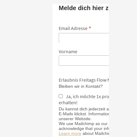
Melde dich hier zum Newsl
*
Email Adresse
Vorname
Erlaubnis Freitags Flow Newsletter
Bleiben wir in Kontakt?
Ja, ich möchte 1x pro Monat Inspi
erhalten!
Du kannst dich jederzeit abmelden, inde
E-Mails klickst. Informationen zu unsere
unserer Website.
We use Mailchimp as our marketing platf
acknowledge that your information will b
Learn more
about Mailchimp's privacy pr