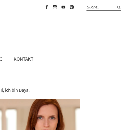
Face
Insta
Yout
Pint
boo
gra
ube
erest
k
m
G
KONTAKT
Hi, ich bin Daya!